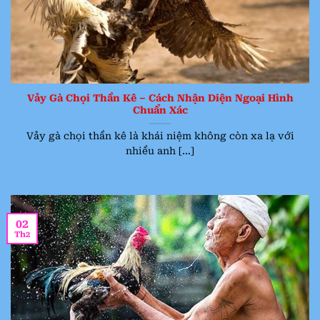
Vảy Gà Chọi Thần Kê – Cách Nhận Diện Ngoại Hình
Chuẩn Xác
Vảy gà chọi thần kê là khái niệm không còn xa lạ với
nhiều anh [...]
02
Th2