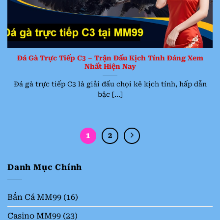
Đá Gà Trực Tiếp C3 – Trận Đấu Kịch Tính Đáng Xem
Nhất Hiện Nay
Đá gà trực tiếp C3 là giải đấu chọi kê kịch tính, hấp dẫn
bậc [...]
1
2
Danh Mục Chính
Bắn Cá MM99
(16)
Casino MM99
(23)