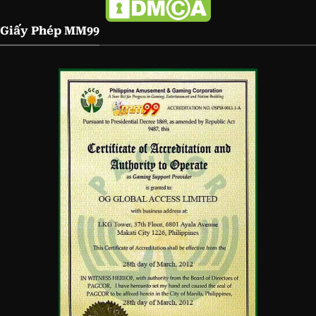
Giấy Phép MM99