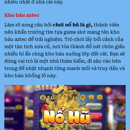
nhiều nhất ở nhà cái này.
Kho báu aztec
Làm rõ xong câu hỏi
chơi nổ hũ là gì,
thành viên
nên khẩn trương tìm tựa game slot mang tên kho
báu aztec để trải nghiệm. Trò chơi lấy bối cảnh của
một tàn tích xưa cũ, nơi tòa thành đổ nát chôn giấu
nhiều bí ẩn cùng kho báu xuống lớp đất cát. Bạn sẽ
đóng vai trò là một nhà thám hiểm, đi sâu vào bên
trong để nhặt nhạnh từng manh mối và truy dấu và
kho báu khổng lồ này.