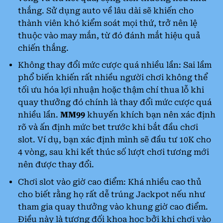
thắng. Sử dụng auto về lâu dài sẽ khiến cho
thành viên khó kiểm soát mọi thứ, trở nên lệ
thuộc vào may mắn, từ đó đánh mắt hiệu quả
chiến thắng.
Không thay đổi mức cược quá nhiều lần: Sai lầm
phổ biến khiến rất nhiều người chơi không thể
tối ưu hóa lợi nhuận hoặc thậm chí thua lỗ khi
quay thưởng đó chính là thay đổi mức cược quá
nhiều lần.
MM99
khuyến khích bạn nên xác định
rõ và ấn định mức bet trước khi bắt đầu chơi
slot. Ví dụ, bạn xác định mình sẽ đầu tư 10K cho
4 vòng, sau khi kết thúc số lượt chơi tương mới
nên được thay đổi.
Chơi slot vào giờ cao điểm: Khá nhiều cao thủ
cho biết rằng họ rất dễ trúng Jackpot nếu như
tham gia quay thưởng vào khung giờ cao điểm.
Điều này là tương đối khoa học bởi khi chơi vào