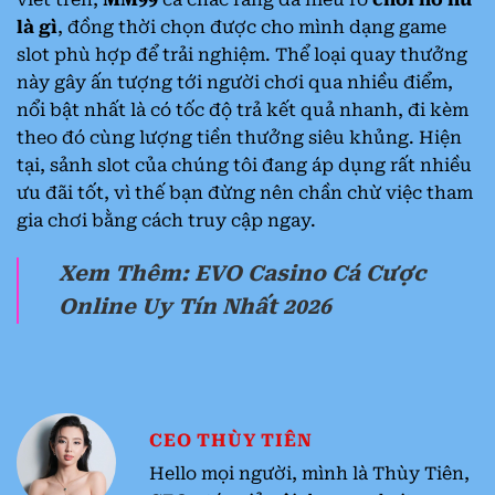
là gì
, đồng thời chọn được cho mình dạng game
slot phù hợp để trải nghiệm. Thể loại quay thưởng
này gây ấn tượng tới người chơi qua nhiều điểm,
nổi bật nhất là có tốc độ trả kết quả nhanh, đi kèm
theo đó cùng lượng tiền thưởng siêu khủng. Hiện
tại, sảnh slot của chúng tôi đang áp dụng rất nhiều
ưu đãi tốt, vì thế bạn đừng nên chần chừ việc tham
gia chơi bằng cách truy cập ngay.
Xem Thêm:
EVO Casino
Cá Cược
Online Uy Tín Nhất 2026
CEO THÙY TIÊN
Hello mọi người, mình là Thùy Tiên,