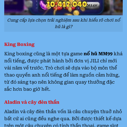
Cung cấp lựa chọn trải nghiệm sau khi hiểu rõ chơi nổ
hũ là gì?
King Boxing
King boxing cũng là một tựa game
nổ hũ MM99
khá
nổi tiếng, được phát hành bởi đơn vị JILI chỉ mới
vài năm về trước. Trò chơi sẽ dựa vào bộ môn thể
thao quyền anh nổi tiếng để làm nguồn cảm hứng,
từ đó sáng tạo nên không gian quay thưởng đặc
sắc hơn bao giờ hết.
Aladin và cây đèn thần
Aladin và cây đèn thần vốn là câu chuyện thuở nhỏ
bất cứ ai cũng đều nghe qua. Bởi được thiết kế dựa
trên một câu chuyện có tính thần thoại, game slot