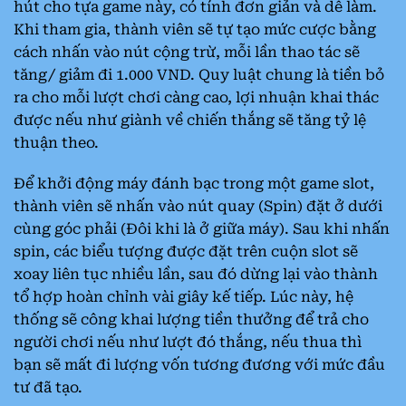
hút cho tựa game này, có tính đơn giản và dễ làm.
Khi tham gia, thành viên sẽ tự tạo mức cược bằng
cách nhấn vào nút cộng trừ, mỗi lần thao tác sẽ
tăng/ giảm đi 1.000 VND. Quy luật chung là tiền bỏ
ra cho mỗi lượt chơi càng cao, lợi nhuận khai thác
được nếu như giành về chiến thắng sẽ tăng tỷ lệ
thuận theo.
Để khởi động máy đánh bạc trong một game slot,
thành viên sẽ nhấn vào nút quay (Spin) đặt ở dưới
cùng góc phải (Đôi khi là ở giữa máy). Sau khi nhấn
spin, các biểu tượng được đặt trên cuộn slot sẽ
xoay liên tục nhiều lần, sau đó dừng lại vào thành
tổ hợp hoàn chỉnh vài giây kế tiếp. Lúc này, hệ
thống sẽ công khai lượng tiền thưởng để trả cho
người chơi nếu như lượt đó thắng, nếu thua thì
bạn sẽ mất đi lượng vốn tương đương với mức đầu
tư đã tạo.