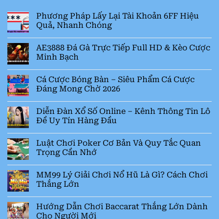
Phương Pháp Lấy Lại Tài Khoản 6FF Hiệu
Quả, Nhanh Chóng
AE3888 Đá Gà Trực Tiếp Full HD & Kèo Cược
Minh Bạch
Cá Cược Bóng Bàn – Siêu Phẩm Cá Cược
Đáng Mong Chờ 2026
Diễn Đàn Xổ Số Online – Kênh Thông Tin Lô
Đề Uy Tín Hàng Đầu
Luật Chơi Poker Cơ Bản Và Quy Tắc Quan
Trọng Cần Nhớ
MM99 Lý Giải Chơi Nổ Hũ Là Gì? Cách Chơi
Thắng Lớn
Hướng Dẫn Chơi Baccarat Thắng Lớn Dành
Cho Người Mới