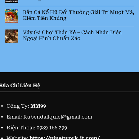
Bắn Cá Nổ Hũ Đổi Thưởng Giải Trí Mượt Mà,
Kiếm Tiền Khủng
Vảy Gà Chọi Thần Kê – Cách Nhận Diện
Ngoại Hình Chuẩn Xác
Địa Chỉ Liên Hệ
Công Ty:
MM99
Email:
Rubendallquiel@gmail.com
Điện Thoại: 0989 166 299
Website:
https://pinetwork.it.com/