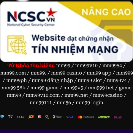
Từ Khóa tìm kiếm:
mm99 / mm99v10 / mm9954 /
mm99.com / mm99. / mm99 casino / mm99 app / mm999
/ mm99ph / mm99 đăng nhập / mm99 slot / mm99v4 /
mm99 58k / mm99 game / mm99v5 / mm999 bet / game
mm99 / mm99v10.com / mm99.net / mm99casino /
m
m99111 / mm56 / mm99 login